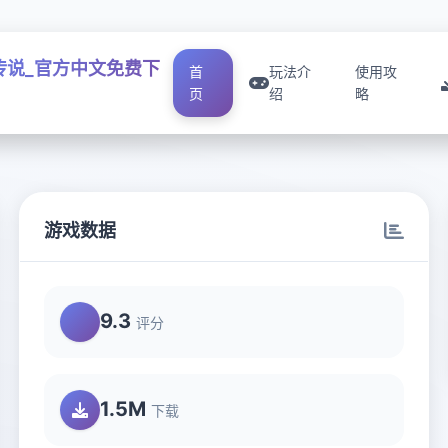
传说_官方中文免费下
首
玩法介
使用攻
页
绍
略
游戏数据
9.3
评分
1.5M
下载