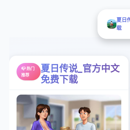
夏日
载
夏日传说_官方中文
📪 热门
推荐
免费下载