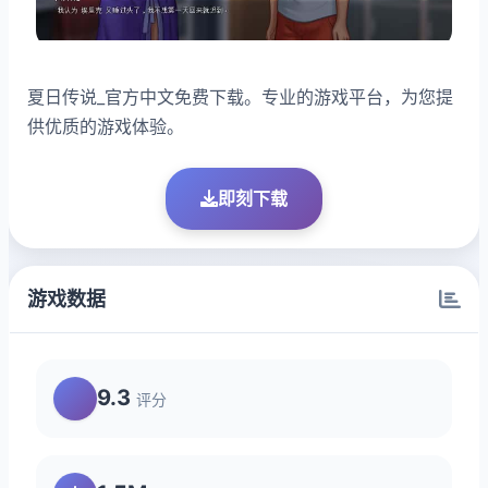
夏日传说_官方中文免费下载。专业的游戏平台，为您提
供优质的游戏体验。
即刻下载
游戏数据
9.3
评分