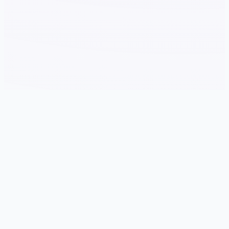
📅 产品详情