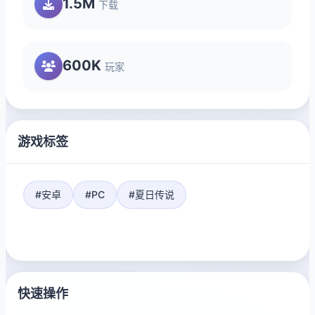
1.5M
下载
600K
玩家
游戏标签
#安卓
#PC
#夏日传说
快速操作