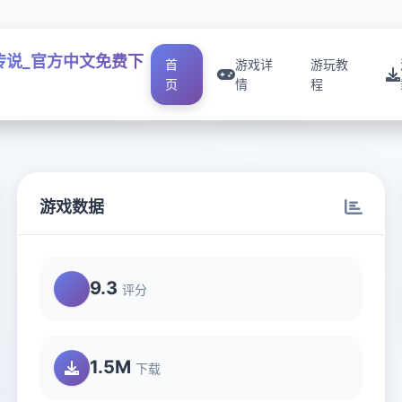
传说_官方中文免费下
首
游戏详
游玩教
页
情
程
游戏数据
9.3
评分
1.5M
下载