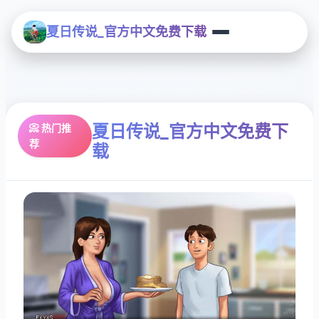
夏日传说_官方中文免费下载
夏日传说_官方中文免费下
📀 热门推
荐
载