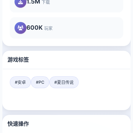
1.5M
下载
600K
玩家
游戏标签
#安卓
#PC
#夏日传说
快速操作