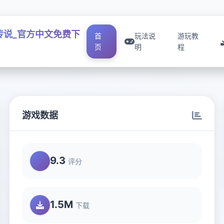
传说_官方中文免费下
首
玩法说
游玩教
页
明
程
游戏数据
9.3
评分
1.5M
下载