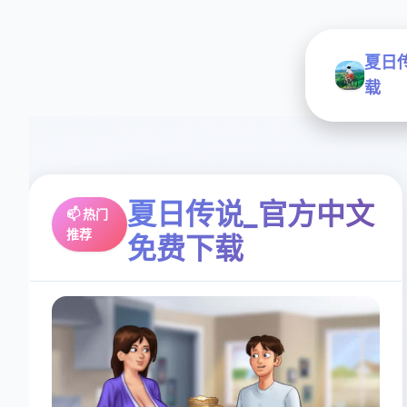
夏日
载
夏日传说_官方中文
📫 热门
推荐
免费下载