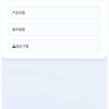
产品详情
操作秘籍
现在下载