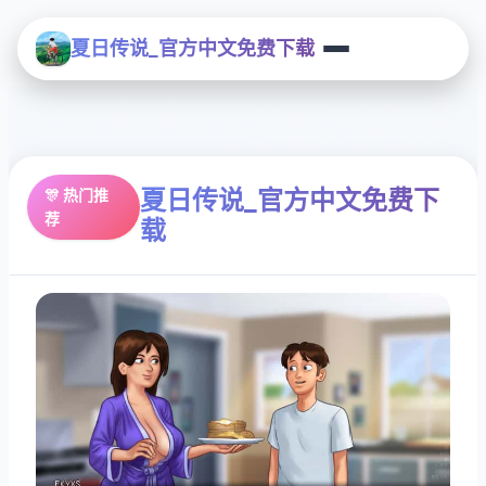
夏日传说_官方中文免费下载
夏日传说_官方中文免费下
🎊 热门推
荐
载