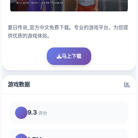
夏日传说_官方中文免费下载。专业的游戏平台，为您提
供优质的游戏体验。
马上下载
游戏数据
9.3
评分